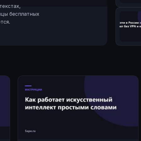
текстах,
ицы бесплатных
тся.